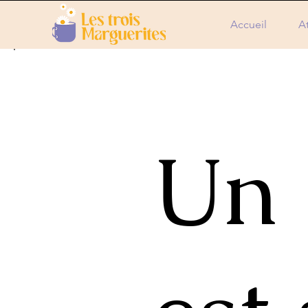
Accueil
At
Un 